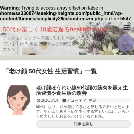
Warning
: Trying to access array offset on false in
/home/ss330874/seeking-heights.com/public_html/wp-
content/themes/simplicity2/lib/customizer.php
on line
5547
50代を楽しく10歳若返るhealth&beauty
アンチエイジングを意識しだした年齢になったらあなたは何をし
ていますか？ 美容も健康も心の安定も満たされた生活していま
すか？
「
老け顔 50代女性 生活習慣
」
一覧
老け顔ほうれい線50代顔の筋肉を鍛え生
活習慣や食生活の改善
2018/3/14
ビューティ
,
生活
50代になり、顔が老けてきたと感じる方多いと思いま
す。年かぁとあきらめて生活する方もいれば、いろい
ろ努力したりお金をかけている方も多...
記事を読む