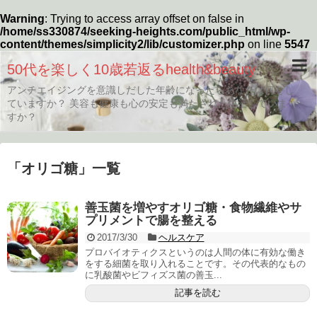
Warning
: Trying to access array offset on false in
/home/ss330874/seeking-heights.com/public_html/wp-
content/themes/simplicity2/lib/customizer.php
on line
5547
50代を楽しく10歳若返るhealth&beauty
アンチエイジングを意識しだした年齢になったらあなたは何をし
ていますか？ 美容も健康も心の安定も満たされた生活していま
すか？
「
オリゴ糖
」
一覧
善玉菌を増やすオリゴ糖・食物繊維やサ
プリメントで腸を整える
2017/3/30
ヘルスケア
プロバイオティクスというのは人間の体に有効な働き
をする細菌を取り入れることです。その代表的なもの
に乳酸菌やビフィズス菌の善玉...
記事を読む