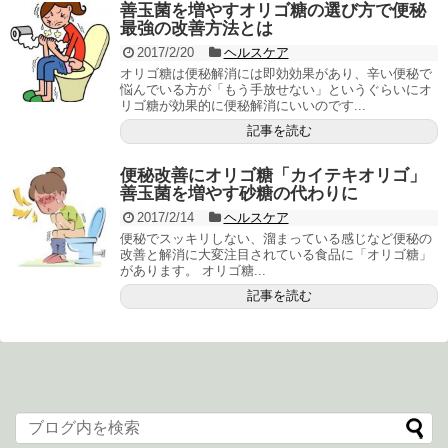
善玉菌を増やすオリゴ糖の選び方で便秘
最強の改善方法とは
2017/2/20
ヘルスケア
オリゴ糖は便秘解消には即効効果があり、辛い便秘で
悩んでいる方が「もう手放せない」というぐらいにオ
リゴ糖が効果的に便秘解消にいいのです...
記事を読む
便秘改善にオリゴ糖「カイテキオリゴ」
善玉菌を増やす砂糖の代わりに
2017/2/14
ヘルスケア
便秘でスッキリしない、溜まっている感じなど便秘の
改善と解消に大変注目されている食品に「オリゴ糖」
があります。 オリゴ糖...
記事を読む