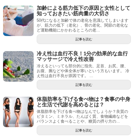
加齢による筋力低下の原因と女性として
知っておきたい筋肉量の大切さ
50代になると加齢で体の老化を意識してしまいます
が、筋力の低下（老化）、骨の老化、関節の老化な
ど運動機能にかかわるところの老...
記事を読む
冷え性は血行不良！1分の効果的な血行
マッサージで冷え性改善
冷えるといっても部分的に指先、足首、お尻、腰、
お腹、腕などや体全体が寒いという方もいます。 冷
え性は血行不良が原因です。 ...
記事を読む
体脂肪率を下げる食べ物は？食事の中身
と生活で代謝を高めるとは？
体脂肪率を下げる食べ物はなんでしょうか？良質の
ビタミン、ミネラル、たんぱく質、食物繊維などを
バランスよく食べることや、糖質の摂り方の...
記事を読む