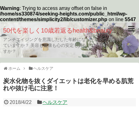
Warning
: Trying to access array offset on false in
/home/ss330874/seeking-heights.com/public_html/wp-
content/themes/simplicity2/lib/customizer.php
on line
5547
50代を楽しく10歳若返るhealth&beauty
アンチエイジングを意識しだした年齢になったらあなたは何をし
ていますか？ 美容も健康も心の安定も満たされた生活していま
すか？
ホーム
ヘルスケア
炭水化物を抜くダイエットは老化を早める肌荒
れや抜け毛に注意！
2018/4/22
ヘルスケア