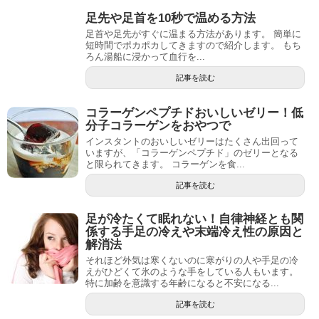
足先や足首を10秒で温める方法
足首や足先がすぐに温まる方法があります。 簡単に
短時間でポカポカしてきますので紹介します。 もち
ろん湯船に浸かって血行を...
記事を読む
コラーゲンペプチドおいしいゼリー！低
分子コラーゲンをおやつで
インスタントのおいしいゼリーはたくさん出回って
いますが、「コラーゲンペプチド」のゼリーとなる
と限られてきます。 コラーゲンを食...
記事を読む
足が冷たくて眠れない！自律神経とも関
係する手足の冷えや末端冷え性の原因と
解消法
それほど外気は寒くないのに寒がりの人や手足の冷
えがひどくて氷のような手をしている人もいます。
特に加齢を意識する年齢になると不安になる...
記事を読む