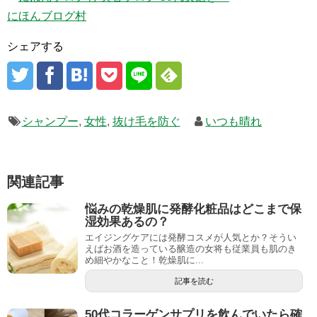
にほんブログ村
シェアする
シャンプー
,
女性
,
抜け毛を防ぐ
いつも晴れ
関連記事
悩みの乾燥肌に発酵化粧品はどこまで保
湿効果あるの？
エイジングケアには発酵コスメが人気とか？そうい
えばお酒を造っている醸造の女将も従業員も肌のき
め細やかなこと！乾燥肌に...
記事を読む
50代コラーゲンサプリを飲んでいたら確