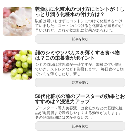
乾燥肌に化粧水のつけ方にヒントが！し
っとり潤う化粧水の付け方は？
以前は疑いもせずにコットンにつけて化粧水をつけ
ていました。コットンにつけると化粧水が減るのが
早いけれど、これが乾燥肌に効果があるわけ...
記事を読む
顔のシミやソバカスを薄くする食べ物
は？この栄養素がポイント
シミの原因は紫外線が一番ですが、加齢に伴い増え
ていき、ストレスなども影響します。 毎日食べる物
でシミを薄くしたり、新し...
記事を読む
50代化粧水の前のブースターの効果とお
すすめは？浸透力アップ
ブースター（導入美容液）は化粧水などの基礎化粧
品が角質層まで浸透しやすくする効果があります。
冬の乾燥時期には欠かせないの...
記事を読む