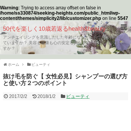
Warning
: Trying to access array offset on false in
/home/ss330874/seeking-heights.com/public_html/wp-
content/themes/simplicity2/lib/customizer.php
on line
5547
50代を楽しく10歳若返るhealth&beauty
アンチエイジングを意識しだした年齢になったらあなたは何をし
ていますか？ 美容も健康も心の安定も満たされた生活していま
すか？
ホーム
ビューティ
抜け毛を防ぐ【 女性必見】シャンプーの選び方
と使い方２つのポイント
2017/2/2
2018/1/2
ビューティ