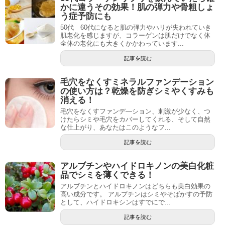
かに違うその効果！肌の弾力や骨粗しょ
う症予防にも
50代 60代になると肌の弾力やハリが失われていき
肌老化を感じますが、コラーゲンは肌だけでなく体
全体の老化にも大きくかかわっています...
記事を読む
毛穴をなくすミネラルファンデーション
の使い方は？乾燥を防ぎシミやくすみも
消える！
毛穴をなくすファンデ―ション、刺激が少なく、つ
けたらシミや毛穴をカバーしてくれる、そして自然
な仕上がり、あなたはこのようなフ...
記事を読む
アルブチンやハイドロキノンの美白化粧
品でシミを薄くできる！
アルブチンとハイドロキノンはどちらも美白効果の
高い成分です。 アルプチンはシミやそばかすの予防
として、ハイドロキシンはすでにで...
記事を読む