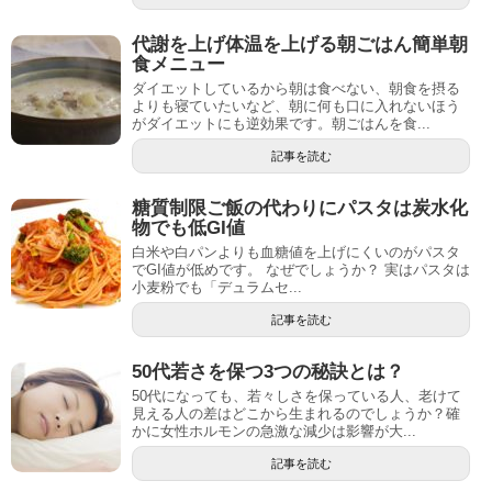
代謝を上げ体温を上げる朝ごはん簡単朝
食メニュー
ダイエットしているから朝は食べない、朝食を摂る
よりも寝ていたいなど、朝に何も口に入れないほう
がダイエットにも逆効果です。朝ごはんを食...
記事を読む
糖質制限ご飯の代わりにパスタは炭水化
物でも低GI値
白米や白パンよりも血糖値を上げにくいのがパスタ
でGI値が低めです。 なぜでしょうか？ 実はパスタは
小麦粉でも「デュラムセ...
記事を読む
50代若さを保つ3つの秘訣とは？
50代になっても、若々しさを保っている人、老けて
見える人の差はどこから生まれるのでしょうか？確
かに女性ホルモンの急激な減少は影響が大...
記事を読む