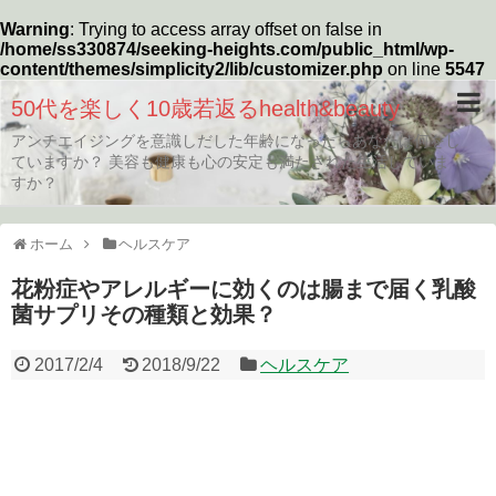
Warning
: Trying to access array offset on false in
/home/ss330874/seeking-heights.com/public_html/wp-
content/themes/simplicity2/lib/customizer.php
on line
5547
50代を楽しく10歳若返るhealth&beauty
アンチエイジングを意識しだした年齢になったらあなたは何をし
ていますか？ 美容も健康も心の安定も満たされた生活していま
すか？
ホーム
ヘルスケア
花粉症やアレルギーに効くのは腸まで届く乳酸
菌サプリその種類と効果？
2017/2/4
2018/9/22
ヘルスケア