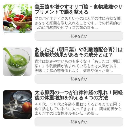
善玉菌を増やすオリゴ糖・食物繊維やサ
プリメントで腸を整える
プロバイオティクスというのは人間の体に有効な働
きをする細菌を取り入れることです。その代表的な
ものに乳酸菌やビフィズス菌の善玉...
記事を読む
あしたば（明日葉）や乳酸菌配合青汁は
脂肪燃焼効果があるその成分とは？
青汁は飲みやすいものも多くなり「あしたば（明日
葉）」や乳酸菌が含まれているものは人気があり、
美味しく飲め栄養価もよく、健康や偏った食...
記事を読む
太る原因の一つが自律神経の乱れ！閉経
後の体重増加を抑える４つの方法
４０代、５０代と年齢を重ねてくると今までと同じ
食生活をしているのに太ってきます。 閉経前後から
太りだすのは女性ホルモン低下の影...
記事を読む