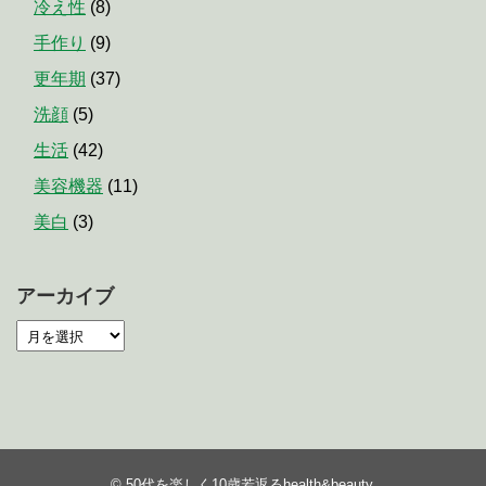
冷え性
(8)
手作り
(9)
更年期
(37)
洗顔
(5)
生活
(42)
美容機器
(11)
美白
(3)
アーカイブ
©
50代を楽しく10歳若返るhealth&beauty
.