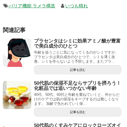
バリア機能 ラメラ構造
いつも晴れ
関連記事
プラセンタはシミに効果アミノ酸が豊富
で美白成分のひとつ
年齢を追うごとに気になってくるのがシミですが、
プラセンタは美白成分のひとつで、シミを薄く改
善、シミを作らないよう予防します。またプラ...
記事を読む
50代肌の保湿不足ならサプリを摂ろう！
化粧品では追いつかない年齢
40代、50代、60代と年齢を重ねていくと、外からだ
けのケアでは肌の保湿をキープするのは難しくなり
ます。 加齢で失われていく保...
記事を読む
50代肌のくすみケアにロックローズオイ