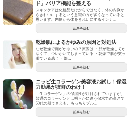
ド」バリア機能を整える
スキンケアは化粧品だけからではなく、体の内側か
らきれいにするという意識の方が多くなっていると
思います。内側から体をきれいにするインナ...
記事を読む
乾燥肌によるかゆみの原因と対処法
なぜ乾燥で顔がかゆいの？原因は ・顔が乾燥してか
ゆくて、ついかいてしまっている ・乾燥で肌が突っ
張ている感じ ・部...
記事を読む
ニッピ生コラーゲン美容液お試し！保湿
力効果が抜群のわけ！
「生コラーゲン」の保湿性が注目されていますが、
普通のコラーゲンとは明らかに違う保水力の高さで
50代の肌でさえも、もっちりプル...
記事を読む