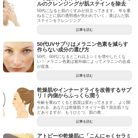
ルのクレンジングが肌ステインを除去
50代になると肌のくすみが目立ってきます。 年を重
ねるごとに肌の透明感が失われていく、黄ばんだ肌
ステインをクレンジング...
記事を読む
50代UVサプリはメラニン色素を減らす
作らない成分の選び方
50代、60代になるとこれ以上シミを増やしたくな
い！ メラニン色素は紫外線によってメラニンの合成
が促進...
記事を読む
乾燥肌やインナードライを改善するサプ
リ！内側からふっくら潤う
年齢を重ねてくると肌質は変わってきます。 よく聞
かれる、あなたは乾燥肌？オイリー肌？混合肌？な
どありますが、もうひとつ、肌の奥...
記事を読む
アトピーや乾燥肌に「こんにゃくセラミ