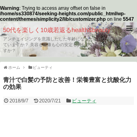
Warning
: Trying to access array offset on false in
/home/ss330874/seeking-heights.com/public_html/wp-
content/themes/simplicity2/lib/customizer.php
on line
5547
50代を楽しく10歳若返るhealth&beauty
アンチエイジングを意識しだした年齢になったらあなたは何をし
ていますか？ 美容も健康も心の安定も満たされた生活していま
すか？
ホーム
ビューティ
青汁で白髪の予防と改善！栄養豊富と抗酸化力
の効果
2018/9/7
2020/7/21
ビューティ