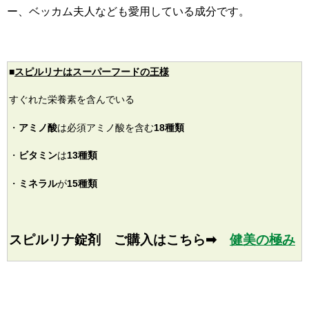
ー、ベッカム夫人なども愛用している成分です。
■
スピルリナはスーパーフードの王様
すぐれた栄養素を含んでいる
・
アミノ酸
は必須アミノ酸を含む
18種類
・
ビタミン
は
13種類
・
ミネラル
が
15種類
スピルリナ錠剤 ご購入はこちら➡
健美の極み