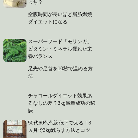
っち？
空腹時間が長いほど脂肪燃焼
ダイエットになる
スーパーフード「モリンガ」
ビタミン・ミネラル優れた栄
養バランス
足先や足首を10秒で温める方
法
チャコールダイエット効果あ
るなしの差？3kg減量成功の秘
訣
50代60代代謝低下で太る！3
ヵ月で3kg減らす方法とコツ