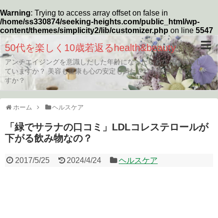
Warning
: Trying to access array offset on false in
/home/ss330874/seeking-heights.com/public_html/wp-
content/themes/simplicity2/lib/customizer.php
on line
5547
50代を楽しく10歳若返るhealth&beauty
アンチエイジングを意識しだした年齢になったらあなたは何をし
ていますか？ 美容も健康も心の安定も満たされた生活していま
すか？
ホーム
ヘルスケア
「緑でサラナの口コミ」LDLコレステロールが
下がる飲み物なの？
2017/5/25
2024/4/24
ヘルスケア