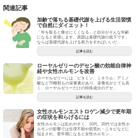
関連記事
加齢で落ちる基礎代謝を上げる生活習慣
で自然にダイエット！
「年を取ると痩せにくくなる」と自分がそんな年齢
になると実感します。原因は基礎代謝の低下です。
ならば基礎代謝を上げる努力をすればいいだ...
記事を読む
ローヤルゼリーのデセン酸の効能自律神
経や女性ホルモンを改善
ローヤルゼリーには、ビタミン、ミネラル、アミノ
酸など70種類もの栄養素があり、栄養化がとても高
く、ローヤルゼリーだけの特殊成分のデセ...
記事を読む
女性ホルモンエストロゲン減少で更年期
の症状を和らげるには
女性ホルモンは乱れやすく、10代、20代では女性ホ
ルモンの影響では生理不順や肌荒れ・ニキビなどに
悩まされ、更年期になると女性ホルモン...