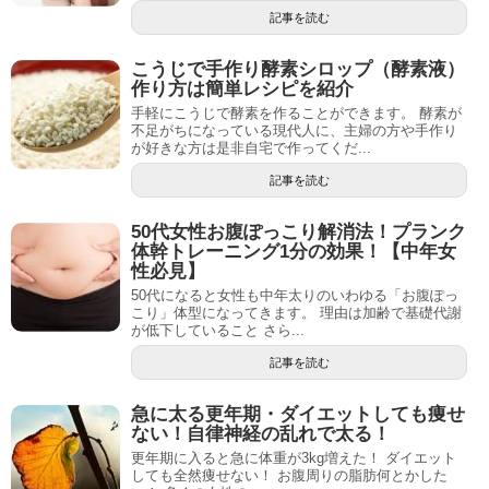
記事を読む
こうじで手作り酵素シロップ（酵素液）
作り方は簡単レシピを紹介
手軽にこうじで酵素を作ることができます。 酵素が
不足がちになっている現代人に、主婦の方や手作り
が好きな方は是非自宅で作ってくだ...
記事を読む
50代女性お腹ぽっこり解消法！プランク
体幹トレーニング1分の効果！【中年女
性必見】
50代になると女性も中年太りのいわゆる「お腹ぽっ
こり」体型になってきます。 理由は加齢で基礎代謝
が低下していること さら...
記事を読む
急に太る更年期・ダイエットしても痩せ
ない！自律神経の乱れで太る！
更年期に入ると急に体重が3kg増えた！ ダイエット
しても全然痩せない！ お腹周りの脂肪何とかした