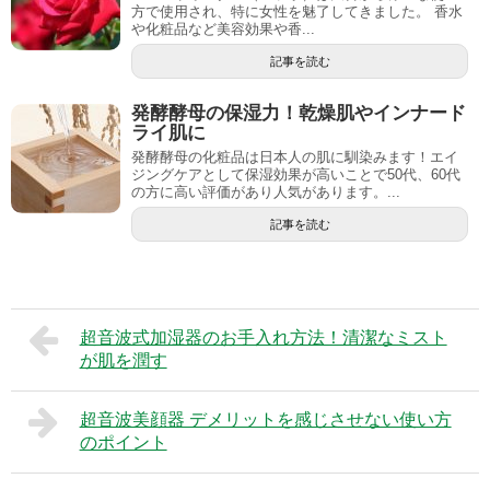
方で使用され、特に女性を魅了してきました。 香水
や化粧品など美容効果や香...
記事を読む
発酵酵母の保湿力！乾燥肌やインナード
ライ肌に
発酵酵母の化粧品は日本人の肌に馴染みます！エイ
ジングケアとして保湿効果が高いことで50代、60代
の方に高い評価があり人気があります。...
記事を読む
超音波式加湿器のお手入れ方法！清潔なミスト
が肌を潤す
超音波美顔器 デメリットを感じさせない使い方
のポイント