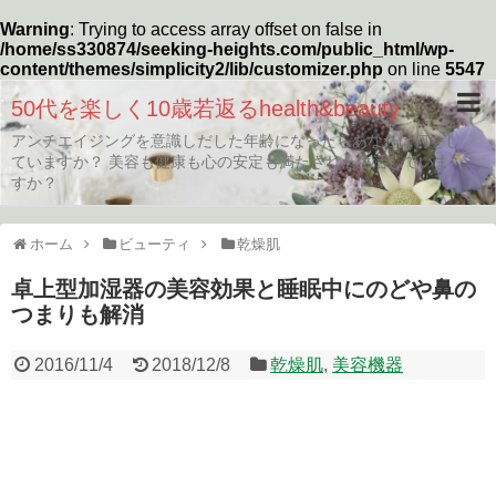
Warning
: Trying to access array offset on false in
/home/ss330874/seeking-heights.com/public_html/wp-
content/themes/simplicity2/lib/customizer.php
on line
5547
50代を楽しく10歳若返るhealth&beauty
アンチエイジングを意識しだした年齢になったらあなたは何をし
ていますか？ 美容も健康も心の安定も満たされた生活していま
すか？
ホーム
ビューティ
乾燥肌
卓上型加湿器の美容効果と睡眠中にのどや鼻の
つまりも解消
2016/11/4
2018/12/8
乾燥肌
,
美容機器