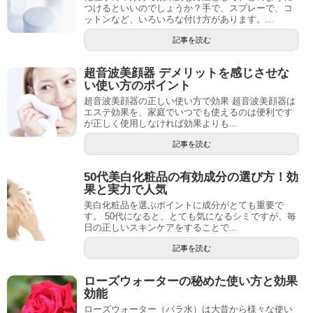
つけるといいのでしょうか？手で、スプレーで、コ
ットンなど、いろいろな付け方があります。...
記事を読む
超音波美顔器 デメリットを感じさせな
い使い方のポイント
超音波美顔器の正しい使い方で効果 超音波美顔器は
エステ効果を、家庭でいつでも使えるのは便利です
が正しく使用しなければ効果よりも...
記事を読む
50代美白化粧品の有効成分の選び方！効
果と実力で人気
美白化粧品を選ぶポイントに成分がとても重要で
す。 50代になると、とても気になるシミですが、毎
日の正しいスキンケアをすることで...
記事を読む
ローズウォーターの秘めた使い方と効果
効能
ローズウォーター（バラ水）は大昔から様々な使い