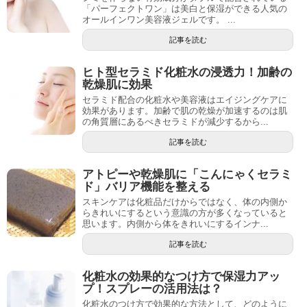
「パーフェクトワン」は美白と保湿ができる人気の
オールインワン美容液ジェルです。 ...
記事を読む
ヒト型セラミド化粧水の浸透力！加齢の
乾燥肌に効果
セラミド配合の化粧水や美容液はエイジングケアに
効果があります。加齢で肌の乾燥が加速するのは肌
の角質層にあるべきセラミドが減少するから...
記事を読む
アトピーや乾燥肌に「こんにゃくセラミ
ド」バリア機能を整える
スキンケアは化粧品だけからではなく、体の内側か
らきれいにするという意識の方が多くなっていると
思います。内側から体をきれいにするインナ...
記事を読む
化粧水の効果的なつけ方で保湿力アッ
プ！スプレーの活用法は？
化粧水のつけ方で効果的な方法として、どのように