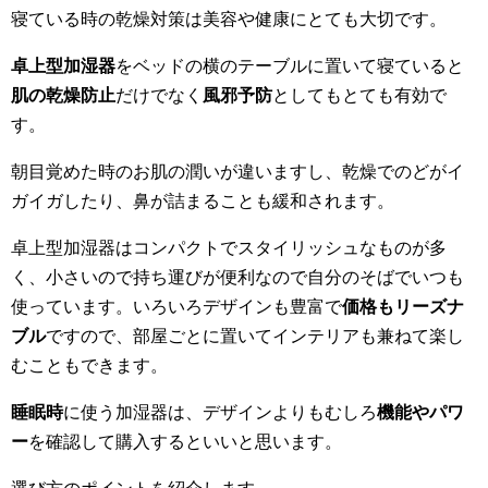
寝ている時の乾燥対策は美容や健康にとても大切です。
卓上型加湿器
をベッドの横のテーブルに置いて寝ていると
肌の乾燥防止
だけでなく
風邪予防
としてもとても有効で
す。
朝目覚めた時のお肌の潤いが違いますし、乾燥でのどがイ
ガイガしたり、鼻が詰まることも緩和されます。
卓上型加湿器はコンパクトでスタイリッシュなものが多
く、小さいので持ち運びが便利なので自分のそばでいつも
使っています。いろいろデザインも豊富で
価格もリーズナ
ブル
ですので、部屋ごとに置いてインテリアも兼ねて楽し
むこともできます。
睡眠時
に使う加湿器は、デザインよりもむしろ
機能やパワ
ー
を確認して購入するといいと思います。