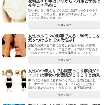
花粉症2019年はいつから？対策と予防は
今年こそ早めに
寒い冬から、春が近づく気配は気持ちをウキウキさ
せますが、その反面、花粉症の季節がまた・・とい
うそんな季節の到来です。 ...
記事を読む
女性ホルモンの影響で太る！50代ここを
気をつけると【50代悩み】
加齢を意識する年齢になると女性ホルモンの影響
で、更年期の症状が出てきます。その言い方はあま
り好みませんが多くの女性が体験することにな...
記事を読む
女性の中年太りでお腹ぽっこり解消ダイ
エットは和食の食習慣がじりじりと効果
中年になりお腹に脂肪がつくのは、基礎代謝が低
下、女性ホルモンの影響、座っていることが多く、
脂肪を溜め込みやすくなります。皮下脂肪が多...
記事を読む