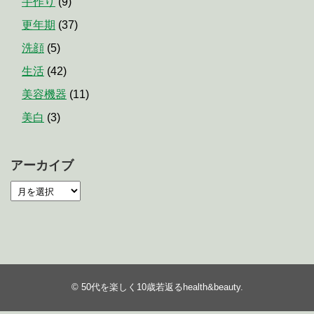
手作り
(9)
更年期
(37)
洗顔
(5)
生活
(42)
美容機器
(11)
美白
(3)
アーカイブ
©
50代を楽しく10歳若返るhealth&beauty
.