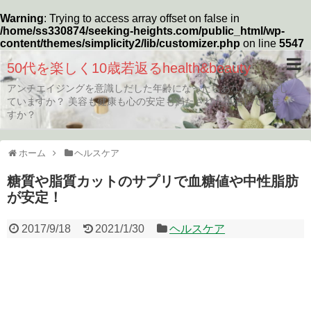
Warning
: Trying to access array offset on false in
/home/ss330874/seeking-heights.com/public_html/wp-
content/themes/simplicity2/lib/customizer.php
on line
5547
50代を楽しく10歳若返るhealth&beauty
アンチエイジングを意識しだした年齢になったらあなたは何をし
ていますか？ 美容も健康も心の安定も満たされた生活していま
すか？
ホーム
ヘルスケア
糖質や脂質カットのサプリで血糖値や中性脂肪
が安定！
2017/9/18
2021/1/30
ヘルスケア