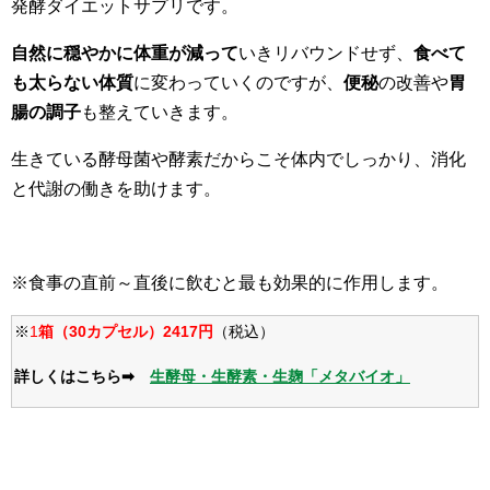
発酵ダイエットサプリです。
自然に穏やかに体重が減って
いきリバウンドせず、
食べて
も太らない体質
に変わっていくのですが、
便秘
の改善や
胃
腸の調子
も整えていきます。
生きている酵母菌や酵素だからこそ体内でしっかり、消化
と代謝の働きを助けます。
※食事の直前～直後に飲むと最も効果的に作用します。
※
1
箱（30カプセル）2417
円
（税込）
詳しくはこちら➡
生酵母・生酵素・生麹「メタバイオ」