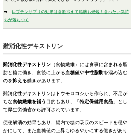
➡
レプチンサプリの効果は食欲抑えて脂肪も燃焼！食べたい気持
ちが落ちつく
難消化性デキストリン
難消化性デキストリン
（食物繊維）には食事に含まれる脂
肪と糖に働き、食後に上がる
血糖値
や
中性脂肪
を溜め込む
のを
抑える
働きがあります。
難消化性デキストリンはトウモロコシから作られ、不足が
ちな
食物繊維を補う
目的もあり、「
特定保健用食品
」とし
て厚生労働省から許可されています。
便秘解消の効果もあり、腸内で糖の吸収のスピードを穏や
かにして、また血糖値の上昇もゆるやかにする働きがあり