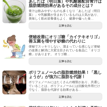
あしたば（明日葉）や乳酸菌配合青汁は
脂肪燃焼効果があるその成分とは？
青汁は飲みやすいものも多くなり「あしたば（明日
葉）」や乳酸菌が含まれているものは人気があり、
美味しく飲め栄養価もよく、健康や偏った食...
記事を読む
便秘改善にオリゴ糖「カイテキオリゴ」
善玉菌を増やす砂糖の代わりに
便秘でスッキリしない、溜まっている感じなど便秘
の改善と解消に大変注目されている食品に「オリゴ
糖」があります。 オリゴ糖...
記事を読む
ポリフェノールの脂肪燃焼効果！「黒し
ょうが」が強力に脂肪を代謝！
ポリフェノールにはたくさんの種類があり、共通し
ていることは、ポリフェノールには抗酸化作用だけ
でなく、脂肪を代謝する効果がある...
記事を読む