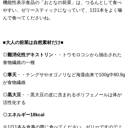
機能性表示食品の「おとなの前菜」は、つるんとして食べ
やすい、ゼリースティックになっていて、1日1本をよく噛
んで食べてくださいね。
■
大人の前菜は自然素材だけ
■
◎
難消化性デキストリン
・・トウモロコシから抽出された
食物繊維の一種
◎
寒天
・・テングサやオゴノリなど海藻由来で100g中80.9g
が食物繊維
◎
黒大豆
・・黒大豆の皮に含まれるポリフェノールは体が
活性化する
◎
エネルギー18kcal
※1日1本を食事の際に食べてください。ゼリーですのでよ