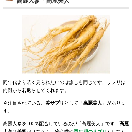
高麗人参「高麗美人」
同年代より若く見られたいのは誰しも同じです。サプリは
内側から若返らせてくれます。
今注目されている、
美サプリ
として「
高麗美人
」がありま
す。
高麗人参を100％配合しているのが「高麗美人」です。
高麗
人参
は
美容
だけでなく、
冷え性
や
更年期のサプリ
としても