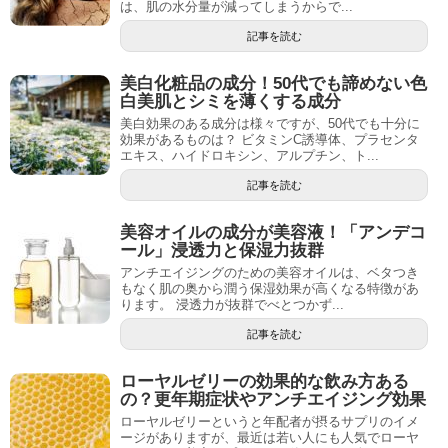
は、肌の水分量が減ってしまうからで...
記事を読む
美白化粧品の成分！50代でも諦めない色
白美肌とシミを薄くする成分
美白効果のある成分は様々ですが、50代でも十分に
効果があるものは？ ビタミンC誘導体、プラセンタ
エキス、ハイドロキシン、アルプチン、ト...
記事を読む
美容オイルの成分が美容液！「アンデコ
ール」浸透力と保湿力抜群
アンチエイジングのための美容オイルは、ベタつき
もなく肌の奥から潤う保湿効果が高くなる特徴があ
ります。 浸透力が抜群でべとつかず...
記事を読む
ローヤルゼリーの効果的な飲み方ある
の？更年期症状やアンチエイジング効果
ローヤルゼリーというと年配者が摂るサプリのイメ
ージがありますが、最近は若い人にも人気でローヤ