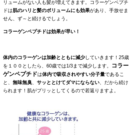
リュームがない人も髪が増えてきます。コラーゲンペプチ
ドは
肌のハリと髪のボリュームにも効果
があり、手放せま
せん、ず～と続けるでしょう。
コラーゲンペプチドは効果が早い！
体内のコラーゲンは加齢とともに減少
していきます！25歳
コラー
を１００としたら、60歳では1/3まで減少します。
ゲンペプチド
は
体内で吸収されやすい分子量
であるこ
と、
無味無臭
、
サッととけてダマにならない
、だから続け
られます！肌がプリッとしてくるので若返りますよ。