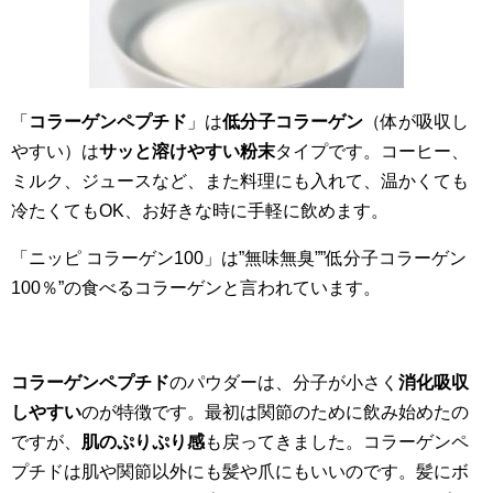
「
コラーゲンペプチド
」は
低分子コラーゲン
（体が吸収し
やすい）は
サッと溶けやすい粉末
タイプです。コーヒー、
ミルク、ジュースなど、また料理にも入れて、温かくても
冷たくてもOK、お好きな時に手軽に飲めます。
「ニッピ コラーゲン100」は”無味無臭””低分子コラーゲン
100％”の食べるコラーゲンと言われています。
コラーゲンペプチド
のパウダーは、分子が小さく
消化吸収
しやすい
のが特徴です。最初は関節のために飲み始めたの
ですが、
肌のぷりぷり感
も戻ってきました。コラーゲンペ
プチドは肌や関節以外にも髪や爪にもいいのです。髪にボ