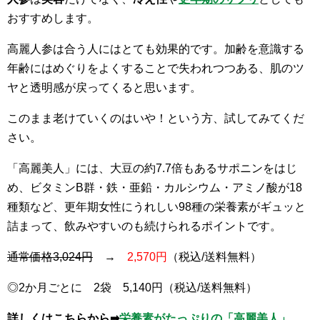
おすすめします。
高麗人参は合う人にはとても効果的です。加齢を意識する
年齢にはめぐりをよくすることで失われつつある、肌のツ
ヤと透明感が戻ってくると思います。
このまま老けていくのはいや！という方、試してみてくだ
さい。
「高麗美人」には、大豆の約7.7倍もあるサポニンをはじ
め、ビタミンB群・鉄・亜鉛・カルシウム・アミノ酸が18
種類など、更年期女性にうれしい98種の栄養素がギュッと
詰まって、飲みやすいのも続けられるポイントです。
通常価格3,024円
→
2,570円
（税込/送料無料）
◎2か月ごとに 2袋 5,140円（税込/送料無料）
詳しくはこちらから➡
栄養素がたっぷりの「高麗美人」