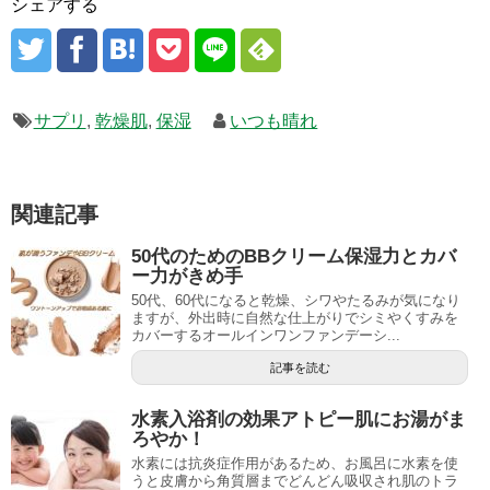
シェアする
サプリ
,
乾燥肌
,
保湿
いつも晴れ
関連記事
50代のためのBBクリーム保湿力とカバ
ー力がきめ手
50代、60代になると乾燥、シワやたるみが気になり
ますが、外出時に自然な仕上がりでシミやくすみを
カバーするオールインワンファンデーシ...
記事を読む
水素入浴剤の効果アトピー肌にお湯がま
ろやか！
水素には抗炎症作用があるため、お風呂に水素を使
うと皮膚から角質層までどんどん吸収され肌のトラ