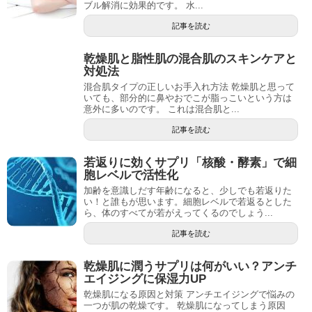
ブル解消に効果的です。 水...
記事を読む
乾燥肌と脂性肌の混合肌のスキンケアと
対処法
混合肌タイプの正しいお手入れ方法 乾燥肌と思って
いても、部分的に鼻やおでこが脂っこいという方は
意外に多いのです。 これは混合肌と...
記事を読む
若返りに効くサプリ「核酸・酵素」で細
胞レベルで活性化
加齢を意識しだす年齢になると、少しでも若返りた
い！と誰もが思います。細胞レベルで若返るとした
ら、体のすべてが若がえってくるのでしょう...
記事を読む
乾燥肌に潤うサプリは何がいい？アンチ
エイジングに保湿力UP
乾燥肌になる原因と対策 アンチエイジングで悩みの
一つが肌の乾燥です。 乾燥肌になってしまう原因