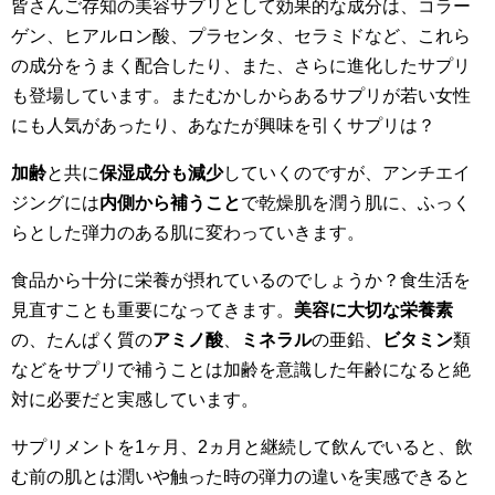
皆さんご存知の美容サプリとして効果的な成分は、コラー
ゲン、ヒアルロン酸、プラセンタ、セラミドなど、これら
の成分をうまく配合したり、また、さらに進化したサプリ
も登場しています。またむかしからあるサプリが若い女性
にも人気があったり、あなたが興味を引くサプリは？
加齢
と共に
保湿成分も減少
していくのですが、アンチエイ
ジングには
内側から補うこと
で乾燥肌を潤う肌に、ふっく
らとした弾力のある肌に変わっていきます。
食品から十分に栄養が摂れているのでしょうか？食生活を
見直すことも重要になってきます。
美容に大切な栄養素
の、たんぱく質の
アミノ酸
、
ミネラル
の亜鉛、
ビタミン
類
などをサプリで補うことは加齢を意識した年齢になると絶
対に必要だと実感しています。
サプリメントを1ヶ月、2ヵ月と継続して飲んでいると、飲
む前の肌とは潤いや触った時の弾力の違いを実感できると