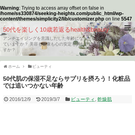
Warning
: Trying to access array offset on false in
/home/ss330874/seeking-heights.com/public_html/wp-
content/themes/simplicity2/lib/customizer.php
on line
5547
50代を楽しく10歳若返るhealth&beauty
アンチエイジングを意識しだした年齢になったらあなたは何をし
ていますか？ 美容も健康も心の安定も満たされた生活していま
すか？
ホーム
ビューティ
50代肌の保湿不足ならサプリを摂ろう！化粧品
では追いつかない年齢
2016/12/9
2019/3/7
ビューティ
,
乾燥肌