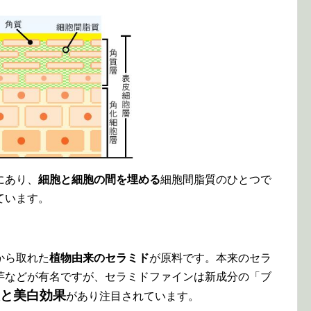
にあり、
細胞と細胞の間を埋める
細胞間脂質のひとつで
ています。
から取れた
植物由来のセラミド
が原料です。本来のセラ
芋などが有名ですが、セラミドファインは新成分の「ブ
と美白効果
が
あり注目されています。