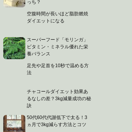
っち？
空腹時間が長いほど脂肪燃焼
ダイエットになる
スーパーフード「モリンガ」
ビタミン・ミネラル優れた栄
養バランス
足先や足首を10秒で温める方
法
チャコールダイエット効果あ
るなしの差？3kg減量成功の秘
訣
50代60代代謝低下で太る！3
ヵ月で3kg減らす方法とコツ