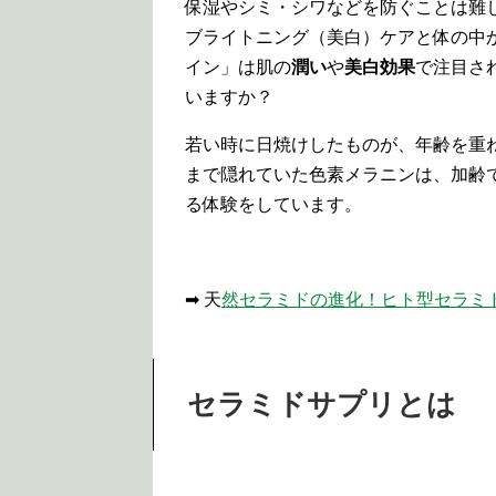
保湿やシミ・シワなどを防ぐことは難
ブライトニング（美白）ケアと体の中
イン」は肌の
潤い
や
美白効果
で注目さ
いますか？
若い時に日焼けしたものが、年齢を重
まで隠れていた色素メラニンは、加齢
る体験をしています。
➡ 天
然セラミドの進化！ヒト型セラミ
セラミドサプリとは