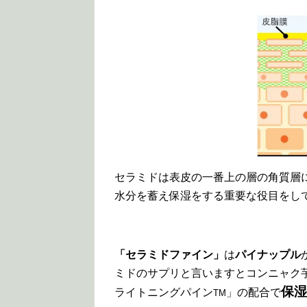
セラミドは表皮の一番上の層の角質層
水分を蓄え保湿をする重要な役目をし
「セラミドファイン」
は
パイナップル
ミドのサプリと言いますとコンニャク
保湿
ライトニングパイン
」の配合で
TM