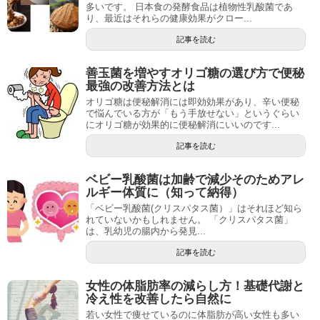
多いです。 日本食の発酵食品は植物性乳酸菌であ
り、最近はそれらの健康効果がクロー...
記事を読む
善玉菌を増やすオリゴ糖の選び方で便秘
最強の改善方法とは
オリゴ糖は便秘解消には即効効果があり、辛い便秘
で悩んでいる方が「もう手放せない」というぐらい
にオリゴ糖が効果的に便秘解消にいいのです...
記事を読む
ベビー乳酸菌は加齢で減少そのためアレ
ルギー体質に（知って納得）
「ベビー乳酸菌(クリスパタス菌）」はそれほど知ら
れていないかもしれません。 「クリスパタス菌」
は、乳幼児の腸内から発見...
記事を読む
女性の体脂肪率の減らし方！基礎代謝と
冷え性を改善したら自然に
若い女性で痩せているのに体脂肪が高い女性も多い