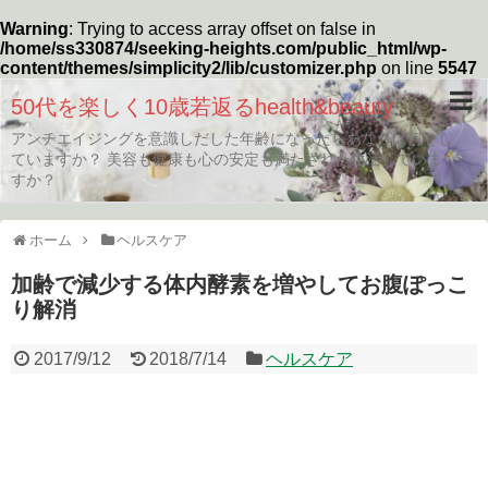
Warning
: Trying to access array offset on false in
/home/ss330874/seeking-heights.com/public_html/wp-
content/themes/simplicity2/lib/customizer.php
on line
5547
50代を楽しく10歳若返るhealth&beauty
アンチエイジングを意識しだした年齢になったらあなたは何をし
ていますか？ 美容も健康も心の安定も満たされた生活していま
すか？
ホーム
ヘルスケア
加齢で減少する体内酵素を増やしてお腹ぽっこ
り解消
2017/9/12
2018/7/14
ヘルスケア