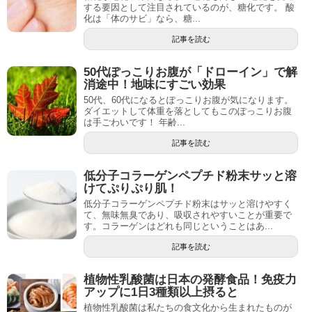
する要因として注目されているのが、糖化です。 酸
化は「体のサビ」なら、糖...
記事を読む
50代ぽっこりお腹が「ドローイン」で解
消途中！地味にすごい効果
50代、60代になるとぽっこりお腹が気になります。
ダイエットして体重を落としてもこのぽっこりお腹
は手ごわいです！ 年齢...
記事を読む
低分子コラーゲンペプチド粉末サッと溶
けてぷりぷり肌！
低分子コラーゲンペプチド粉末はサッと溶けやすく
て、無味無臭であり、吸収されやすいことが重要で
す。コラーゲンはどれも同じということはあ...
記事を読む
植物性乳酸菌は日本の発酵食品！免疫力
アップに1日3種類以上摂ると
植物性乳酸菌は私たちの食文化から生まれたものが