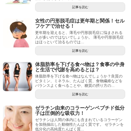
記事を読む
女性の円形脱毛症は更年期と関係！セル
フケアで治せる！
更年期を迎えると、薄毛や円形脱毛症に悩まされる
人が多いのではないでしょうか。 薄毛や円形脱毛症
はほっといて治るものでは...
記事を読む
体脂肪率を下げる食べ物は？食事の中身
と生活で代謝を高めるとは？
体脂肪率を下げる食べ物はなんでしょうか？良質の
ビタミン、ミネラル、たんぱく質、食物繊維などを
バランスよく食べることや、糖質の摂り方の...
記事を読む
ゼラチン由来のコラーゲンペプチド低分
子は圧倒的な吸収力！
ゼラチンは人間の体内にも含まれているコラーゲン
を加熱抽出した動物性たんぱく質です。 ゼラチンを
低分化の高純度たんぱく質...