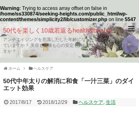
Warning
: Trying to access array offset on false in
/home/ss330874/seeking-heights.com/public_html/wp-
content/themes/simplicity2/lib/customizer.php
on line
5547
50代を楽しく10歳若返るhealth&beauty
アンチエイジングを意識しだした年齢になったらあなたは何をし
ていますか？ 美容も健康も心の安定も満たされた生活していま
すか？
ホーム
ヘルスケア
50代中年太りの解消に和食「一汁三菜」のダイ
エット効果
2017/8/17
2018/12/29
ヘルスケア
,
生活