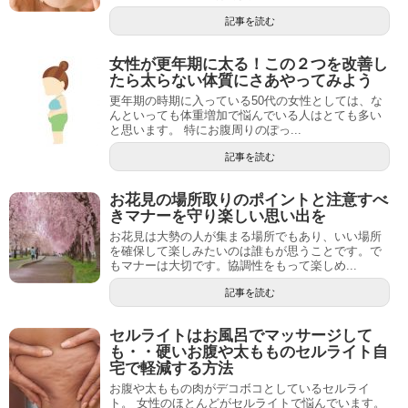
記事を読む
女性が更年期に太る！この２つを改善し
たら太らない体質にさあやってみよう
更年期の時期に入っている50代の女性としては、な
んといっても体重増加で悩んでいる人はとても多い
と思います。 特にお腹周りのぽっ...
記事を読む
お花見の場所取りのポイントと注意すべ
きマナーを守り楽しい思い出を
お花見は大勢の人が集まる場所でもあり、いい場所
を確保して楽しみたいのは誰もが思うことです。で
もマナーは大切です。協調性をもって楽しめ...
記事を読む
セルライトはお風呂でマッサージして
も・・硬いお腹や太もものセルライト自
宅で軽減する方法
お腹や太ももの肉がデコボコとしているセルライ
ト。 女性のほとんどがセルライトで悩んでいます。