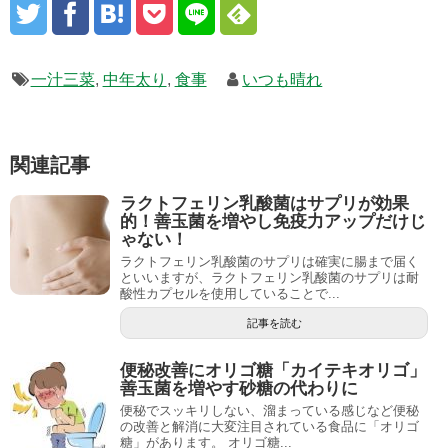
一汁三菜
,
中年太り
,
食事
いつも晴れ
関連記事
ラクトフェリン乳酸菌はサプリが効果
的！善玉菌を増やし免疫力アップだけじ
ゃない！
ラクトフェリン乳酸菌のサプリは確実に腸まで届く
といいますが、ラクトフェリン乳酸菌のサプリは耐
酸性カプセルを使用していることで...
記事を読む
便秘改善にオリゴ糖「カイテキオリゴ」
善玉菌を増やす砂糖の代わりに
便秘でスッキリしない、溜まっている感じなど便秘
の改善と解消に大変注目されている食品に「オリゴ
糖」があります。 オリゴ糖...