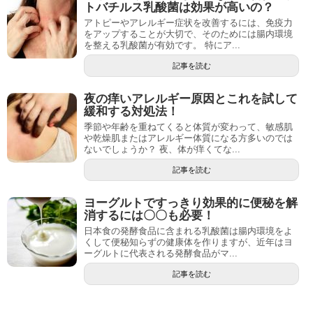
トバチルス乳酸菌は効果が高いの？
アトピーやアレルギー症状を改善するには、免疫力
をアップすることが大切で、そのためには腸内環境
を整える乳酸菌が有効です。 特にア...
記事を読む
夜の痒いアレルギー原因とこれを試して
緩和する対処法！
季節や年齢を重ねてくると体質が変わって、敏感肌
や乾燥肌またはアレルギー体質になる方多いのでは
ないでしょうか？ 夜、体が痒くてな...
記事を読む
ヨーグルトですっきり効果的に便秘を解
消するには〇〇も必要！
日本食の発酵食品に含まれる乳酸菌は腸内環境をよ
くして便秘知らずの健康体を作りますが、近年はヨ
ーグルトに代表される発酵食品がマ...
記事を読む