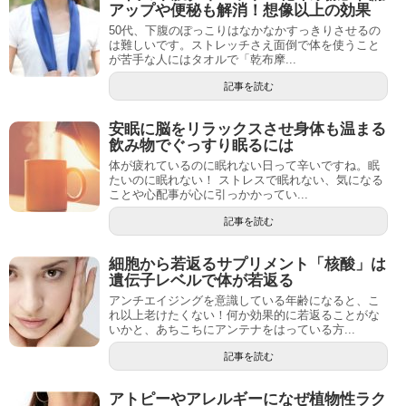
アップや便秘も解消！想像以上の効果
50代、下腹のぽっこりはなかなかすっきりさせるの
は難しいです。ストレッチさえ面倒で体を使うこと
が苦手な人にはタオルで「乾布摩...
記事を読む
安眠に脳をリラックスさせ身体も温まる
飲み物でぐっすり眠るには
体が疲れているのに眠れない日って辛いですね。眠
たいのに眠れない！ ストレスで眠れない、気になる
ことや心配事が心に引っかかってい...
記事を読む
細胞から若返るサプリメント「核酸」は
遺伝子レベルで体が若返る
アンチエイジングを意識している年齢になると、こ
れ以上老けたくない！何か効果的に若返ることがな
いかと、あちこちにアンテナをはっている方...
記事を読む
アトピーやアレルギーになぜ植物性ラク