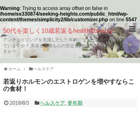
Warning
: Trying to access array offset on false in
/home/ss330874/seeking-heights.com/public_html/wp-
content/themes/simplicity2/lib/customizer.php
on line
5547
50代を楽しく10歳若返るhealth&beauty
アンチエイジングを意識しだした年齢になったらあなたは何をし
ていますか？ 美容も健康も心の安定も満たされた生活していま
すか？
ホーム
ヘルスケア
若返りホルモンのエストロゲンを増やすならこ
の食材！
2018/8/3
ヘルスケア
,
更年期