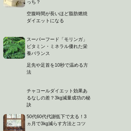
っち？
空腹時間が長いほど脂肪燃焼
ダイエットになる
スーパーフード「モリンガ」
ビタミン・ミネラル優れた栄
養バランス
足先や足首を10秒で温める方
法
チャコールダイエット効果あ
るなしの差？3kg減量成功の秘
訣
50代60代代謝低下で太る！3
ヵ月で3kg減らす方法とコツ