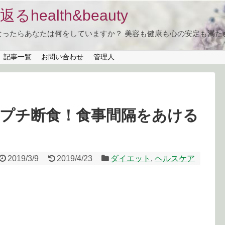
health&beauty
なったらあなたは何をしていますか？ 美容も健康も心の安定も満た
記事一覧
お問い合わせ
管理人
にプチ断食！食事間隔をあける
2019/3/9
2019/4/23
ダイエット
,
ヘルスケア