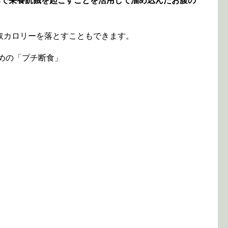
みで栄養飢餓を起こすことを活用して溜め込んだお腹の
。
取カロリーを落とすこともできます。
すめの「プチ断食」