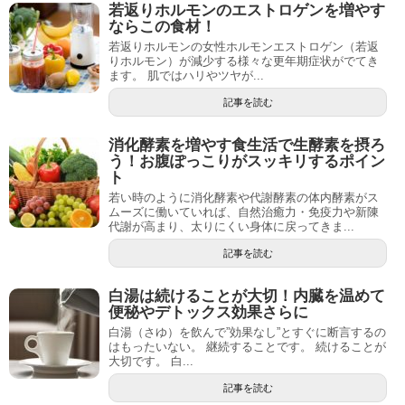
若返りホルモンのエストロゲンを増やす
ならこの食材！
若返りホルモンの女性ホルモンエストロゲン（若返
りホルモン）が減少する様々な更年期症状がでてき
ます。 肌ではハリやツヤが...
記事を読む
消化酵素を増やす食生活で生酵素を摂ろ
う！お腹ぽっこりがスッキリするポイン
ト
若い時のように消化酵素や代謝酵素の体内酵素がス
ムーズに働いていれば、自然治癒力・免疫力や新陳
代謝が高まり、太りにくい身体に戻ってきま...
記事を読む
白湯は続けることが大切！内臓を温めて
便秘やデトックス効果さらに
白湯（さゆ）を飲んで”効果なし”とすぐに断言するの
はもったいない。 継続することです。 続けることが
大切です。 白...
記事を読む