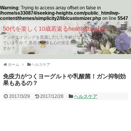
Warning
: Trying to access array offset on false in
/home/ss330874/seeking-heights.com/public_html/wp-
content/themes/simplicity2/lib/customizer.php
on line
5547
50代を楽しく10歳若返るhealth&beauty
アンチエイジングを意識しだした年齢になったらあなたは何をし
ていますか？ 美容も健康も心の安定も満たされた生活していま
すか？
ホーム
ヘルスケア
免疫力がつくヨーグルトや乳酸菌！ガン抑制効
果もあるの？
2017/3/29
2017/12/28
ヘルスケア