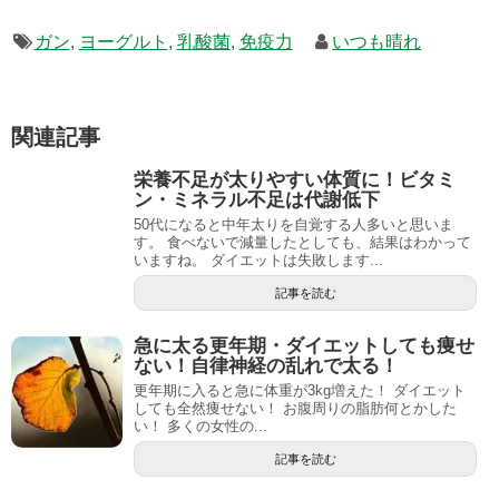
ガン
,
ヨーグルト
,
乳酸菌
,
免疫力
いつも晴れ
関連記事
栄養不足が太りやすい体質に！ビタミ
ン・ミネラル不足は代謝低下
50代になると中年太りを自覚する人多いと思いま
す。 食べないで減量したとしても、結果はわかって
いますね。 ダイエットは失敗します...
記事を読む
急に太る更年期・ダイエットしても痩せ
ない！自律神経の乱れで太る！
更年期に入ると急に体重が3kg増えた！ ダイエット
しても全然痩せない！ お腹周りの脂肪何とかした
い！ 多くの女性の...
記事を読む