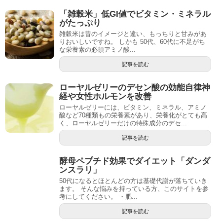
「雑穀米」低GI値でビタミン・ミネラル
がたっぷり
雑穀米は昔のイメージと違い、もっちりと甘みがあ
りおいしいですね。 しかも 50代、60代に不足がち
な栄養素の必須アミノ酸...
記事を読む
ローヤルゼリーのデセン酸の効能自律神
経や女性ホルモンを改善
ローヤルゼリーには、ビタミン、ミネラル、アミノ
酸など70種類もの栄養素があり、栄養化がとても高
く、ローヤルゼリーだけの特殊成分のデセ...
記事を読む
酵母ペプチド効果でダイエット「ダンダ
ンスラリ」
50代になるとほとんどの方は基礎代謝が落ちていき
ます。 そんな悩みを持っている方、このサイトを参
考にしてください。 ・肥...
記事を読む